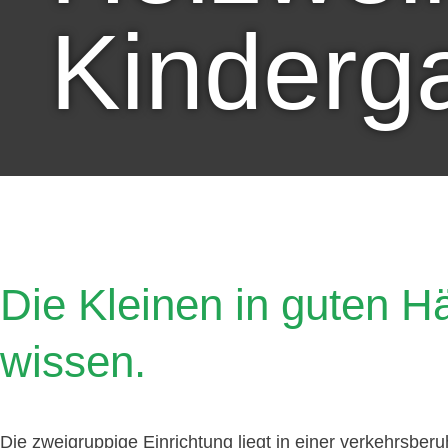
Kinderg
Die Kleinen in guten 
wissen.
Die zweigruppige Einrichtung liegt in einer verkehrsber