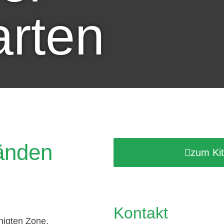
arten
Händen
zum Kit
Kontakt
uhigten Zone,