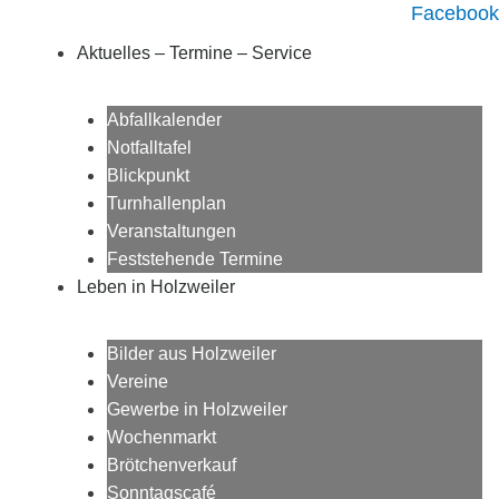
Facebook
Aktuelles – Termine – Service
Abfallkalender
Notfalltafel
Blickpunkt
Turnhallenplan
Veranstaltungen
Feststehende Termine
Leben in Holzweiler
Bilder aus Holzweiler
Vereine
Gewerbe in Holzweiler
Wochenmarkt
Brötchenverkauf
Sonntagscafé