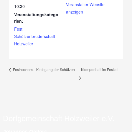
Veranstalter-Website
10:30
anzeigen
Veranstaltungskatego
rien:
Fest
,
Schützenbruderschaft
Holzweiler
Festhochamt ; Kirchgang der Schützen
Klompenball im Festzelt
Dorfgemeinschaft Holzweiler e.V.
Johannes Oellers